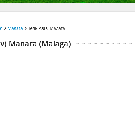
ія
Малага
Тель-Авів–Малага
iv) Малага (Malaga)