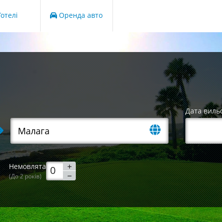
отелі
Оренда авто
Дата виль
Немовлята
(До 2 років)