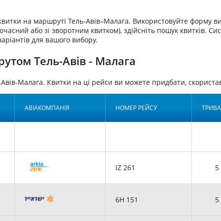
аквитки на маршруті Тель-Авів–Малага. Використовуйте форму ви
очасний або зі зворотним квитком), здійсніть пошук квитків. Си
варіантів для вашого вибору.
утом Тель-Авів - Малага
-Авів-Малага. Квитки на ці рейси ви можете придбати, скорис
АВІАКОМПАНІЯ
НОМЕР РЕЙСУ
ТРИВА
IZ 261
5 
6H 151
5 