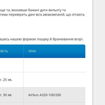
ще та, вказавши бажані дати вильоту та
стема перевірить дані всіх авіакомпаній, що літають
тавшись нашою формою пошуку й бронювання вгорі.
ЛІСТЬ
ЛІТАК
г. 25 хв.
г. 30 хв.
Airbus A320-100/200