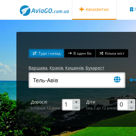
Авіаквитки
Г
Туди і назад
В один бік
Кілька міст
Варшава
,
Краків
,
Кишинів
,
Бухарест
Дорослі
Діти
(старше 12 років)
(від 2 до 12 років)