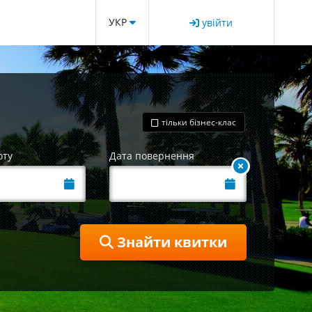
УКР
увійти
тільки бізнес-клас
оту
Дата повернення
Знайти квитки