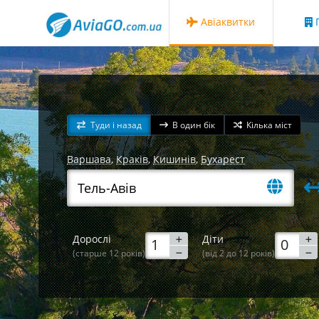
Авіаквитки
Г
Туди і назад
В один бік
Кілька міст
Варшава
,
Краків
,
Кишинів
,
Бухарест
Дорослі
Діти
(старше 12 років)
(від 2 до 12 років)