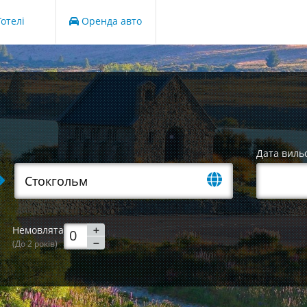
отелі
Оренда авто
Дата виль
Немовлята
(До 2 років)