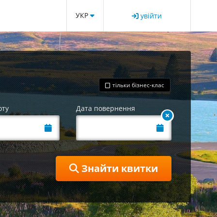
УКР
увійти
тільки бізнес-клас
оту
Дата повернення
Знайти квитки