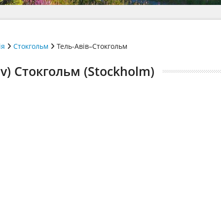
ія
Стокгольм
Тель-Авів–Стокгольм
iv) Стокгольм (Stockholm)