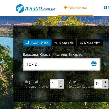
Авіаквитки
Г
Туди і назад
В один бік
Кілька міст
Варшава
,
Краків
,
Кишинів
,
Бухарест
Дорослі
Діти
(старше 12 років)
(від 2 до 12 років)