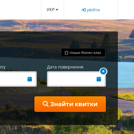
УКР
увійти
тільки бізнес-клас
оту
Дата повернення
Знайти квитки