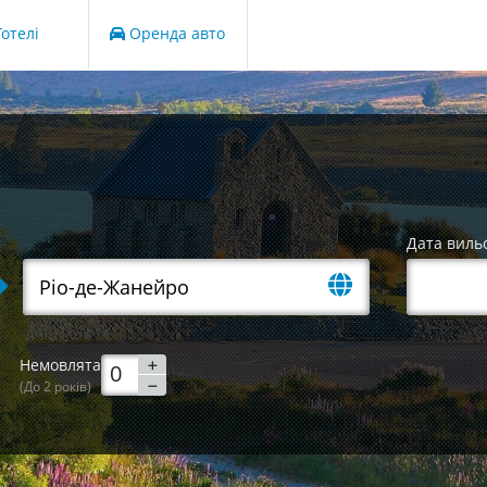
отелі
Оренда авто
Дата виль
Немовлята
(До 2 років)