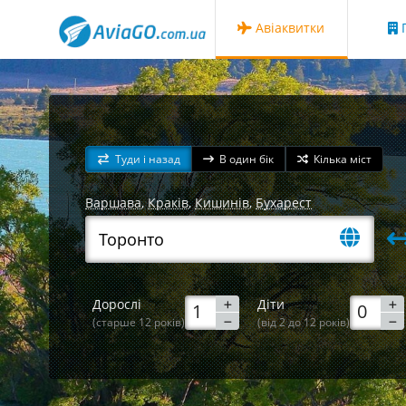
Авіаквитки
Г
Туди і назад
В один бік
Кілька міст
Варшава
,
Краків
,
Кишинів
,
Бухарест
Дорослі
Діти
(старше 12 років)
(від 2 до 12 років)