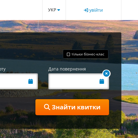
УКР
увійти
тільки бізнес-клас
оту
Дата повернення
Знайти квитки