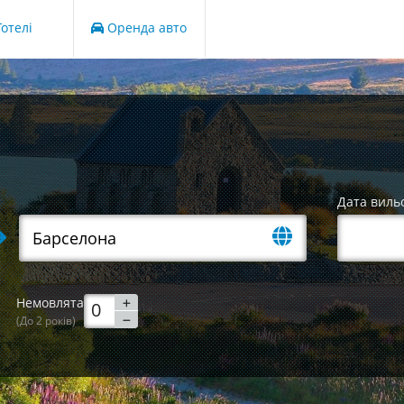
отелі
Оренда авто
Дата виль
Немовлята
(До 2 років)