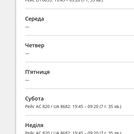
Середа
—
Четвер
—
П'ятниця
—
Субота
Рейс
AC 820 / UA 8682
: 19:45 – 09:20 (7 г. 35 хв.)
Неділя
Рейс
AC 820 / UA 8682
: 19:45 – 09:20 (7 г. 35 хв.)