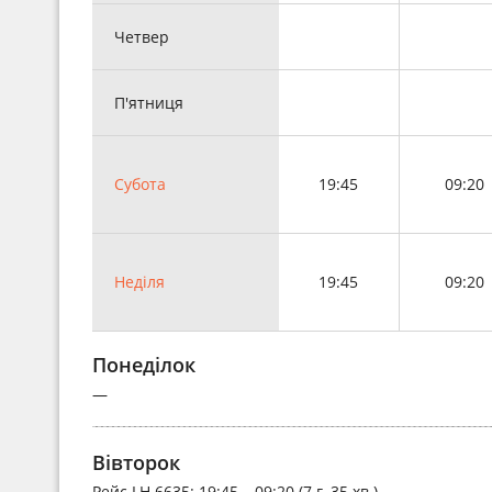
Четвер
П'ятниця
Субота
19:45
09:20
Неділя
19:45
09:20
Понеділок
—
Вівторок
Рейс
LH 6635
: 19:45 – 09:20 (7 г. 35 хв.)