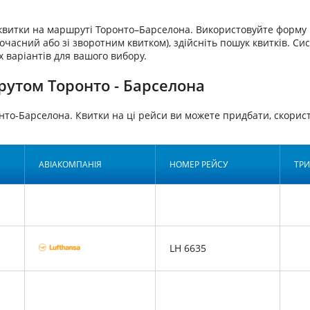
аквитки на маршруті Торонто–Барселона. Використовуйте форму 
очасний або зі зворотним квитком), здійсніть пошук квитків. Си
х варіантів для вашого вибору.
рутом Торонто - Барселона
нто-Барселона. Квитки на ці рейси ви можете придбати, ско
АВІАКОМПАНІЯ
НОМЕР РЕЙСУ
ТРИ
LH 6635