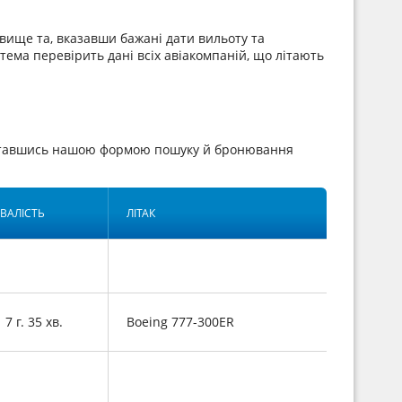
вище та, вказавши бажані дати вильоту та
стема перевірить дані всіх авіакомпаній, що літають
риставшись нашою формою пошуку й бронювання
ВАЛІСТЬ
ЛІТАК
7 г. 35 хв.
Boeing 777-300ER