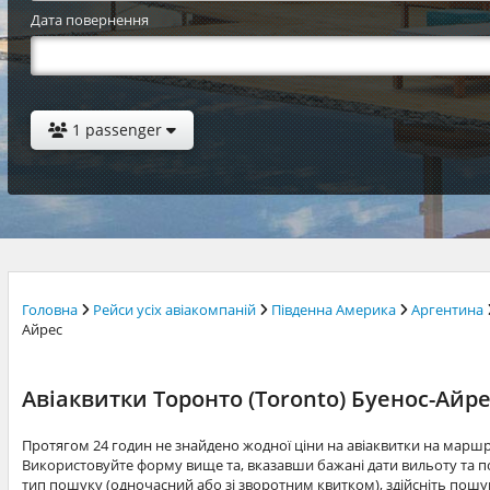
Дата повернення
1 passenger
Головна
Рейси усіх авіакомпаній
Південна Америка
Аргентина
Айрес
Авіаквитки Торонто (Toronto) Буенос-Айрес
Протягом 24 годин не знайдено жодної ціни на авіаквитки на марш
Використовуйте форму вище та, вказавши бажані дати вильоту та по
тип пошуку (одночасний або зі зворотним квитком), здійсніть пошук