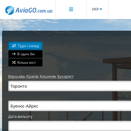
УКР
Туди і назад
В один бік
Кілька міст
Варшава
,
Краків
,
Кишинів
,
Бухарест
Дата вильоту