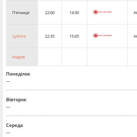
П'ятниця
22:00
14:30
A
Субота
22:35
15:05
A
Неділя
Понеділок
—
Вівторок
—
Середа
—