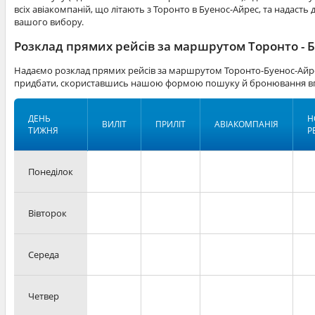
всіх авіакомпаній, що літають з Торонто в Буенос-Айрес, та надасть 
вашого вибору.
Розклад прямих рейсів за маршрутом Торонто - 
Надаємо розклад прямих рейсів за маршрутом Торонто-Буенос-Айрес
придбати, скориставшись нашою формою пошуку й бронювання вг
ДЕНЬ
Н
ВИЛІТ
ПРИЛІТ
АВІАКОМПАНІЯ
ТИЖНЯ
Р
Понеділок
Вівторок
Середа
Четвер