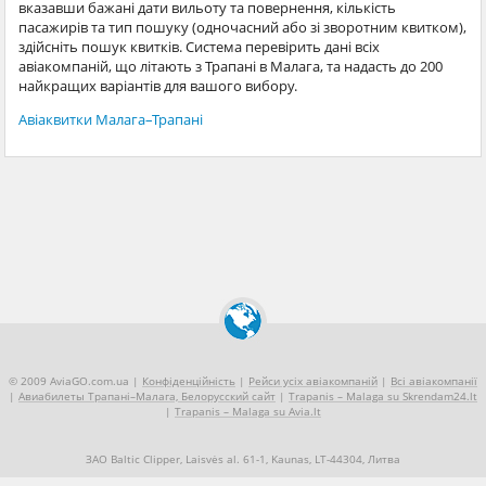
вказавши бажані дати вильоту та повернення, кількість
пасажирів та тип пошуку (одночасний або зі зворотним квитком),
здійсніть пошук квитків. Система перевірить дані всіх
авіакомпаній, що літають з Трапані в Малага, та надасть до 200
найкращих варіантів для вашого вибору.
Авіаквитки Малага–Трапані
© 2009 AviaGO.com.ua |
Конфіденційність
|
Рейси усіх авіакомпаній
|
Всі авіакомпанії
|
Авиабилеты Трапані–Малага, Белорусский сайт
|
Trapanis – Malaga su Skrendam24.lt
|
Trapanis – Malaga su Avia.lt
ЗАО Baltic Clipper, Laisvės al. 61-1, Kaunas, LT-44304, Литва