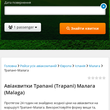
Дата повернення
1 passenger
Знайти квитки
Головна
Рейси усіх авіакомпаній
Європа
Іспанія
Малага
Трапані–Малага
Авіаквитки Трапані (Trapani) Малага
(Malaga)
Протягом 24 годин не знайдено жодної ціни на авіаквитки на
маршруті Трапані–Малага. Використовуйте форму вище та,