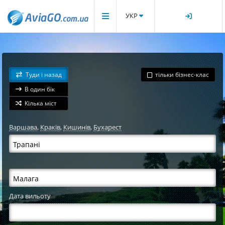
УКР
Туди і назад
тільки бізнес-клас
В один бік
Кілька міст
Варшава
,
Краків
,
Кишинів
,
Бухарест
Дата вильоту