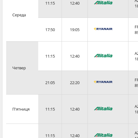
A
11:15
12:40
1
Середа
F
17:50
19:05
8
A
11:15
12:40
1
Четвер
F
21:05
22:20
8
A
П'ятниця
11:15
12:40
1
A
11:15
12:40