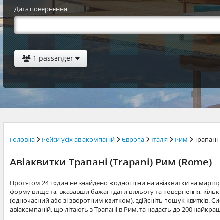
Дата повернення
1 passenger
Головна
Рейси усіх авіакомпаній
Європа
Італія
Рим
Трапані
Авіаквитки Трапані (Trapani) Рим (Rome)
Протягом 24 годин не знайдено жодної ціни на авіаквитки на марш
форму вище та, вказавши бажані дати вильоту та повернення, кільк
(одночасний або зі зворотним квитком), здійсніть пошук квитків. Си
авіакомпаній, що літають з Трапані в Рим, та надасть до 200 найкра