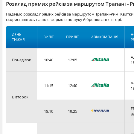
Розклад прямих рейсів за маршрутом Трапані - 
Надаємо розклад прямих рейсів за маршрутом Трапані-Рим. Квитки 
скориставшись нашою формою пошуку й бронювання вгорі.
ДЕНЬ
Н
ВИЛІТ
ПРИЛІТ
АВІАКОМПАНІЯ
ТИЖНЯ
Р
A
Понеділок
10:40
12:05
1
A
11:15
12:40
1
Вівторок
F
18:10
19:25
8