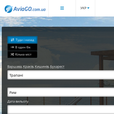
УКР
Туди і назад
В один бік
Кілька міст
Варшава
,
Краків
,
Кишинів
,
Бухарест
Дата вильоту