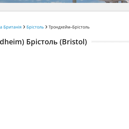
а Британія
Брістоль
Трондхейм–Брістоль
heim) Брістоль (Bristol)