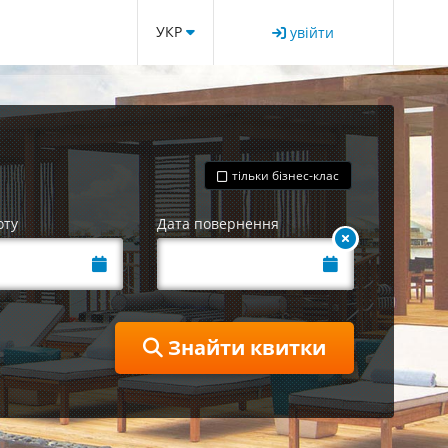
УКР
увійти
тільки бізнес-клас
оту
Дата повернення
Знайти квитки