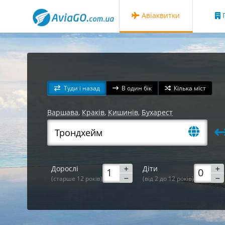
Авіаквитки
Г
Туди і назад
В один бік
Кілька міст
Варшава
,
Краків
,
Кишинів
,
Бухарест
Дорослі
Діти
(старше 12 років)
(від 2 до 12 років)