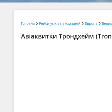
Головна
Рейси усіх авіакомпаній
Європа
Велик
Авіаквитки Трондхейм (Trond