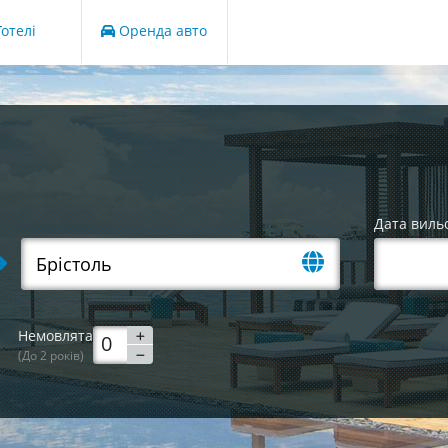
отелі
Оренда авто
Дата виль
Немовлята
(До 2 років)