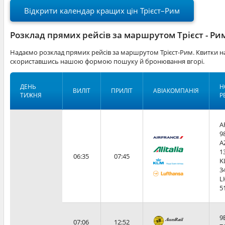
Відкрити календар кращих цін Трієст–Рим
Розклад прямих рейсів за маршрутом Трієст - Ри
Надаємо розклад прямих рейсів за маршрутом Трієст-Рим. Квитки на
скориставшись нашою формою пошуку й бронювання вгорі.
ДЕНЬ
Н
ВИЛІТ
ПРИЛІТ
АВІАКОМПАНІЯ
ТИЖНЯ
Р
A
9
A
1
06:35
07:45
K
3
L
5
9
07:06
12:52