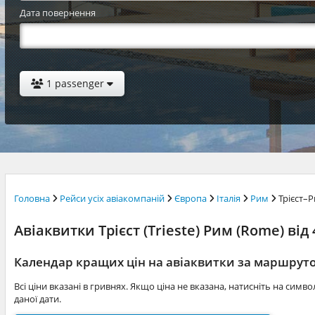
Дата повернення
1 passenger
Головна
Рейси усіх авіакомпаній
Європа
Італія
Рим
Трієст–
Авіаквитки Трієст (Trieste) Рим (Rome) від 
Календар кращих цін на авіаквитки за маршрут
Всі ціни вказані в гривнях. Якщо ціна не вказана, натисніть на симв
даної дати.