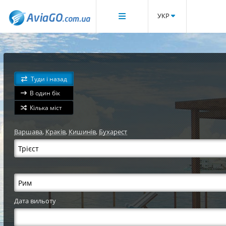
УКР
Туди і назад
В один бік
Кілька міст
Варшава
,
Краків
,
Кишинів
,
Бухарест
Дата вильоту