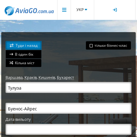
УКР
Туди і назад
тільки бізнес-клас
В один бік
Кілька міст
Варшава
,
Краків
,
Кишинів
,
Бухарест
Дата вильоту