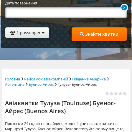
Дата повернення
1 passenger
Знайти квитки
Головна
Рейси усіх авіакомпаній
Південна Америка
Аргентина
Буенос-Айрес
Тулуза–Буенос-Айрес
Авіаквитки Тулуза (Toulouse) Буенос-
Айрес (Buenos Aires)
Протягом 24 годин не знайдено жодної ціни на авіаквитки на
маршруті Тулуза–Буенос-Айрес. Використовуйте форму вище та,