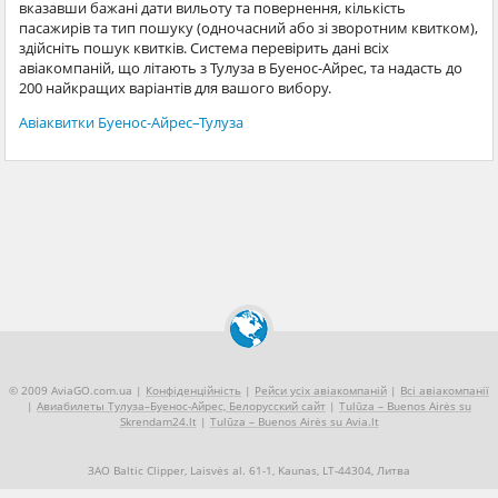
вказавши бажані дати вильоту та повернення, кількість
пасажирів та тип пошуку (одночасний або зі зворотним квитком),
здійсніть пошук квитків. Система перевірить дані всіх
авіакомпаній, що літають з Тулуза в Буенос-Айрес, та надасть до
200 найкращих варіантів для вашого вибору.
Авіаквитки Буенос-Айрес–Тулуза
© 2009 AviaGO.com.ua |
Конфіденційність
|
Рейси усіх авіакомпаній
|
Всі авіакомпанії
|
Авиабилеты Тулуза–Буенос-Айрес, Белорусский сайт
|
Tulūza – Buenos Airės su
Skrendam24.lt
|
Tulūza – Buenos Airės su Avia.lt
ЗАО Baltic Clipper, Laisvės al. 61-1, Kaunas, LT-44304, Литва