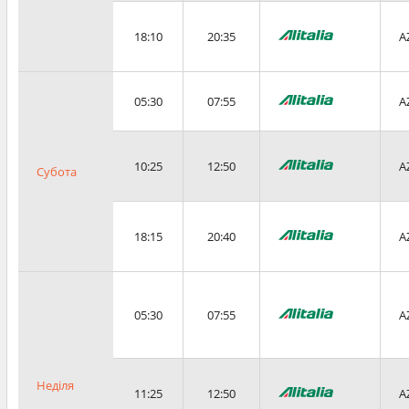
18:10
20:35
A
05:30
07:55
A
10:25
12:50
A
Субота
18:15
20:40
A
05:30
07:55
A
Неділя
11:25
12:50
A