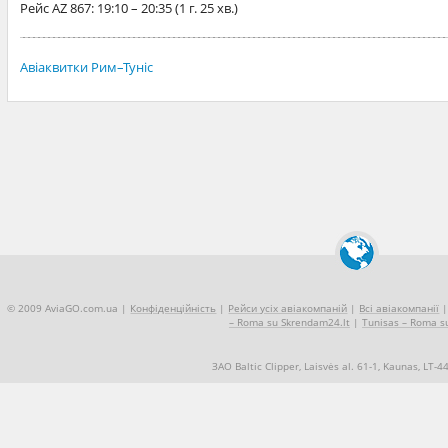
Рейс
AZ 867
: 19:10 – 20:35 (1 г. 25 хв.)
Авіаквитки Рим–Туніс
© 2009 AviaGO.com.ua |
Конфіденційність
|
Рейси усіх авіакомпаній
|
Всі авіакомпанії
– Roma su Skrendam24.lt
|
Tunisas – Roma su
ЗАО Baltic Clipper, Laisvės al. 61-1, Kaunas, LT-
+370 5 2490909
Про нас