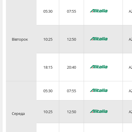
05:30
07:55
A
Вівторок
10:25
12:50
A
18:15
20:40
A
05:30
07:55
A
10:25
12:50
A
Середа