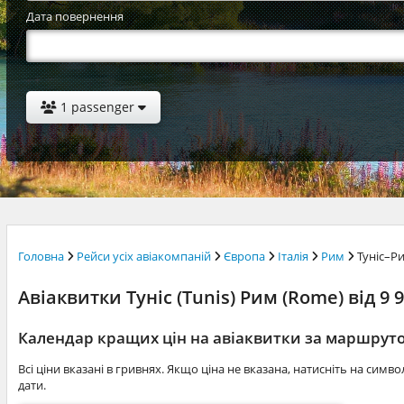
Дата повернення
1 passenger
Головна
Рейси усіх авіакомпаній
Європа
Італія
Рим
Туніс–Р
Авіаквитки Туніс (Tunis) Рим (Rome) від 9 
Календар кращих цін на авіаквитки за маршрут
Всі ціни вказані в гривнях. Якщо ціна не вказана, натисніть на симв
дати.