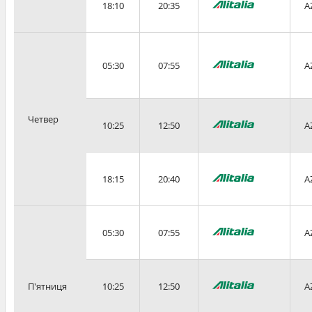
18:10
20:35
A
05:30
07:55
A
Четвер
10:25
12:50
A
18:15
20:40
A
05:30
07:55
A
П'ятниця
10:25
12:50
A