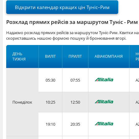
Відкрити календар кращих цін Туніс–Рим
Розклад прямих рейсів за маршрутом Туніс - Рим
Надаємо розклад прямих рейсів за маршрутом Туніс-Рим. Квитки на
скориставшись нашою формою пошуку й бронювання вгорі.
ДЕНЬ
Н
ВИЛІТ
ПРИЛІТ
АВІАКОМПАНІЯ
ТИЖНЯ
Р
05:30
07:55
A
Понеділок
10:25
12:50
A
19:10
20:35
A