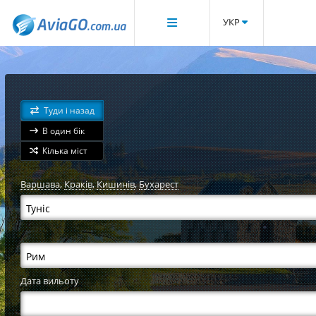
УКР
Туди і назад
В один бік
Кілька міст
Варшава
,
Краків
,
Кишинів
,
Бухарест
Дата вильоту