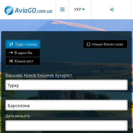
УКР
Туди і назад
тільки бізнес-клас
В один бік
Кілька міст
Варшава
,
Краків
,
Кишинів
,
Бухарест
Дата вильоту