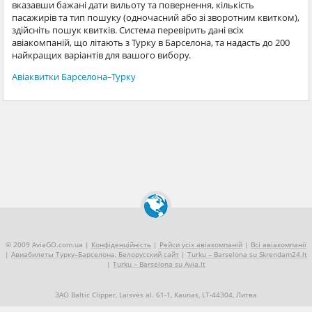
вказавши бажані дати вильоту та повернення, кількість
пасажирів та тип пошуку (одночасний або зі зворотним квитком),
здійсніть пошук квитків. Система перевірить дані всіх
авіакомпаній, що літають з Турку в Барселона, та надасть до 200
найкращих варіантів для вашого вибору.
Авіаквитки Барселона–Турку
© 2009 AviaGO.com.ua |
Конфіденційність
|
Рейси усіх авіакомпаній
|
Всі авіакомпанії
|
Авиабилеты Турку–Барселона, Белорусский сайт
|
Turku – Barselona su Skrendam24.lt
|
Turku – Barselona su Avia.lt
ЗАО Baltic Clipper, Laisvės al. 61-1, Kaunas, LT-44304, Литва