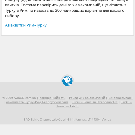
квитків. Система перевірить дані всіх авіакомпаній, що літають з
Турку в Рим, та надасть до 200 найкращих варіантів для вашого
вибору.
Авіаквитки Рим–Турку
© 2009 AviaGO.com.ua |
Конфіденційність
|
Рейси усіх авіакомпаній
|
Всі авіакомпанії
|
Авиабилеты Турку–Рим, Белорусский сайт
|
Turku – Roma su Skrendam24.lt
|
Turku –
Roma su Avia.lt
ЗАО Baltic Clipper, Laisvės al. 61-1, Kaunas, LT-44304, Литва
+370 5 2490909