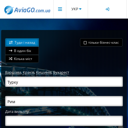
УКР
Туди і назад
тільки бізнес-клас
В один бік
Кілька міст
Варшава
,
Краків
,
Кишинів
,
Бухарест
Дата вильоту