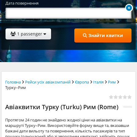
Дата повернення
1 passenger
Знайти квитки
Головна
Рейси усіх авіакомпаній
Європа
Італія
Рим
Турку–Рим
Авіаквитки Турку (Turku) Рим (Rome)
Протягом 24 годин не знайдено жодної ціни на авіаквитки на
маршруті Турку–Рим. Використовуйте форму вище та, вказавши
бажані дати вильоту та повернення, кількість пасажирів та тип
пошуку (одночасний або зі зворотним квитком), здійсніть пошук