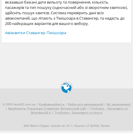
вказавши бажані дати вильоту та повернення, кількість
пасажирів та тип пошуку (одночасний або зі зворотним квитком),
здійсніть пошук квитків. Система перевірить дані всіх
авіакомпаній, що літають з Тімішоара в Ставангер, та надасть до
200 найкращих варіантів для вашого вибору.
Авіаквитки Ставангер–Тімішоара
© 2009 AviaGO.com.ua |
Конфіденційність
|
Рейси усіх авіакомпаній
|
Всі авіакомпанії
|
Авиабилеты Тімішоара–Ставангер, Белорусский сайт
|
Timišoara – Stavangeris su
Skrendam24.lt
|
Timišoara – Stavangeris su Avia.lt
ЗАО Baltic Clipper, Laisvės al. 61-1, Kaunas, LT-44304, Литва