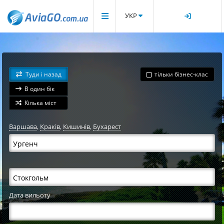
УКР
Туди і назад
тільки бізнес-клас
В один бік
Кілька міст
Варшава
,
Краків
,
Кишинів
,
Бухарест
Дата вильоту