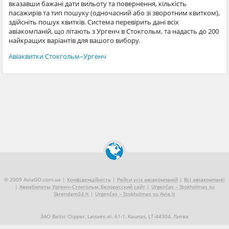
вказавши бажані дати вильоту та повернення, кількість
пасажирів та тип пошуку (одночасний або зі зворотним квитком),
здійсніть пошук квитків. Система перевірить дані всіх
авіакомпаній, що літають з Ургенч в Стокгольм, та надасть до 200
найкращих варіантів для вашого вибору.
Авіаквитки Стокгольм–Ургенч
© 2009 AviaGO.com.ua |
Конфіденційність
|
Рейси усіх авіакомпаній
|
Всі авіакомпанії
|
Авиабилеты Ургенч–Стокгольм, Белорусский сайт
|
Urgenčas – Stokholmas su
Skrendam24.lt
|
Urgenčas – Stokholmas su Avia.lt
ЗАО Baltic Clipper, Laisvės al. 61-1, Kaunas, LT-44304, Литва