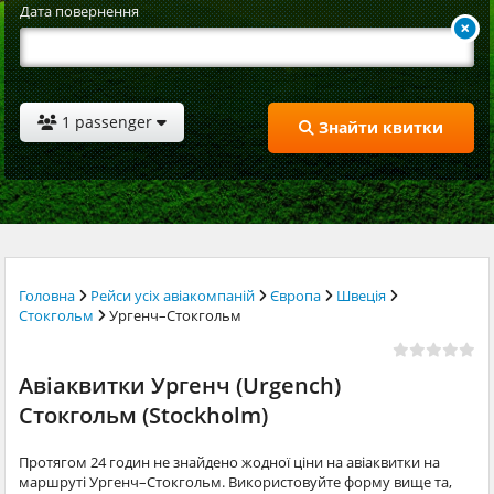
Дата повернення
1 passenger
Знайти квитки
Головна
Рейси усіх авіакомпаній
Європа
Швеція
Стокгольм
Ургенч–Стокгольм
Авіаквитки Ургенч (Urgench)
Стокгольм (Stockholm)
Протягом 24 годин не знайдено жодної ціни на авіаквитки на
маршруті Ургенч–Стокгольм. Використовуйте форму вище та,