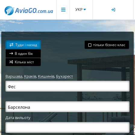
УКР
Туди і назад
тільки бізнес-клас
В один бік
Кілька міст
Варшава
,
Краків
,
Кишинів
,
Бухарест
Дата вильоту