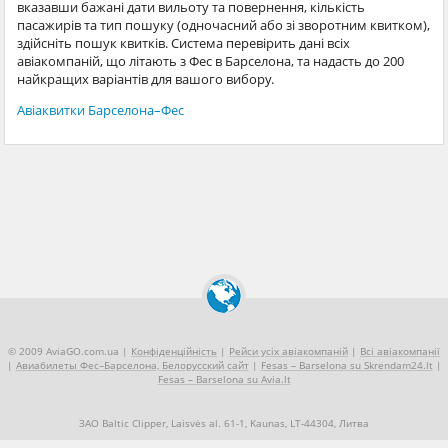
вказавши бажані дати вильоту та повернення, кількість
пасажирів та тип пошуку (одночасний або зі зворотним квитком),
здійсніть пошук квитків. Система перевірить дані всіх
авіакомпаній, що літають з Фес в Барселона, та надасть до 200
найкращих варіантів для вашого вибору.
Авіаквитки Барселона–Фес
© 2009 AviaGO.com.ua |
Конфіденційність
|
Рейси усіх авіакомпаній
|
Всі авіакомпанії
|
Авиабилеты Фес–Барселона, Белорусский сайт
|
Fesas – Barselona su Skrendam24.lt
|
Fesas – Barselona su Avia.lt
ЗАО Baltic Clipper, Laisvės al. 61-1, Kaunas, LT-44304, Литва