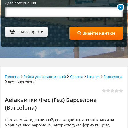
Дата повернення
1 passenger
Знайти квитки
Головна
Рейси усіх авіакомпаній
Європа
Іспанія
Барселона
Фес–Барселона
Авіаквитки Фес (Fez) Барселона
(Barcelona)
Протягом 24 годин не знайдено жодної ціни на авіаквитки на
маршруті Фес–Барселона. Використовуйте форму вище та,