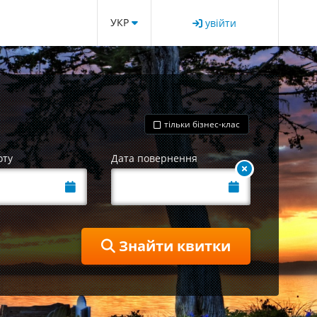
УКР
увійти
тільки бізнес-клас
оту
Дата повернення
Знайти квитки