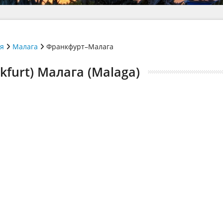
ія
Малага
Франкфурт–Малага
furt) Малага (Malaga)