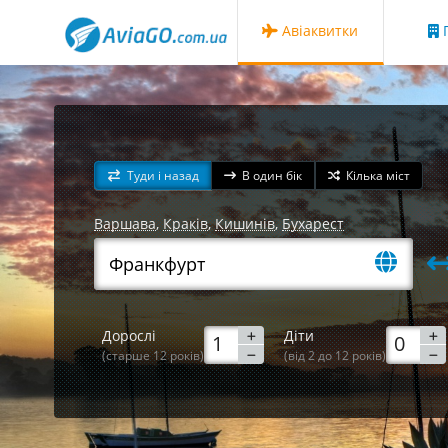
Авіаквитки
Г
Туди і назад
В один бік
Кілька міст
Варшава
,
Краків
,
Кишинів
,
Бухарест
Дорослі
Діти
(старше 12 років)
(від 2 до 12 років)