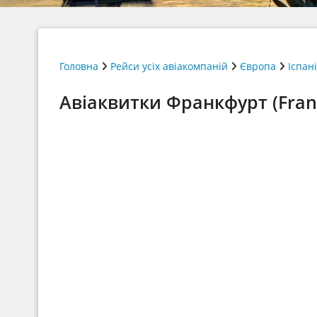
Головна
Рейси усіх авіакомпаній
Європа
Іспан
Авіаквитки Франкфурт (Frank