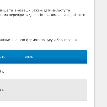
ище та, вказавши бажані дати вильоту та
стема перевірить дані всіх авіакомпаній, що літають
иставшись нашою формою пошуку й бронювання
СТЬ
ЛІТАК
3 г.
3 г.