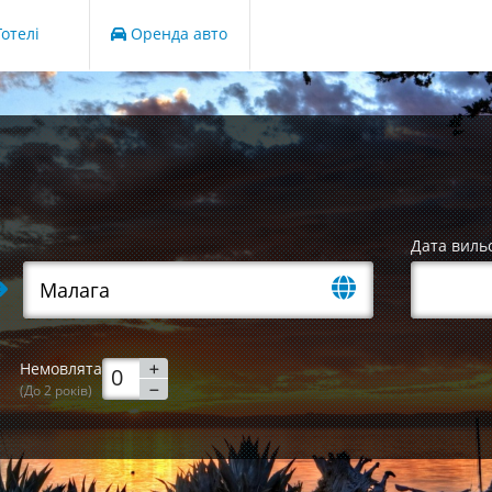
отелі
Оренда авто
Дата виль
Немовлята
(До 2 років)