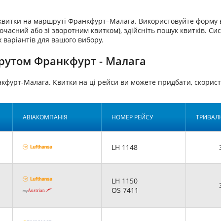
аквитки на маршруті Франкфурт–Малага. Використовуйте форму в
очасний або зі зворотним квитком), здійсніть пошук квитків. Си
 варіантів для вашого вибору.
рутом Франкфурт - Малага
нкфурт-Малага. Квитки на ці рейси ви можете придбати, скор
АВІАКОМПАНІЯ
НОМЕР РЕЙСУ
ТРИВАЛІ
LH 1148
LH 1150
OS 7411