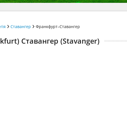
гія
Ставангер
Франкфурт–Ставангер
furt) Ставангер (Stavanger)