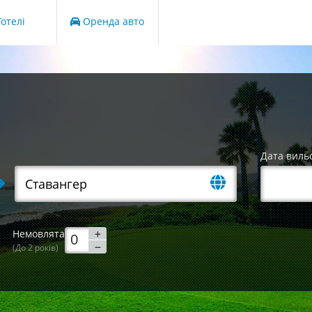
отелі
Оренда авто
Дата виль
Немовлята
(До 2 років)