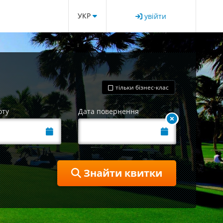
УКР
увійти
тільки бізнес-клас
оту
Дата повернення
Знайти квитки