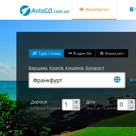
Авіаквитки
Г
Туди і назад
В один бік
Кілька міст
Варшава
,
Краків
,
Кишинів
,
Бухарест
Дорослі
Діти
(старше 12 років)
(від 2 до 12 років)