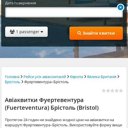
Дата повернення
1 passenger
Знайти квитки
Головна
Рейси усіх авіакомпаній
Європа
Велика Британія
Брістоль
Фуертевентура–Брістоль
Авіаквитки Фуертевентура
(Fuerteventura) Брістоль (Bristol)
Протягом 24 годин не знайдено жодної ціни на авіаквитки на
маршруті Фуертевентура–Брістоль. Використовуйте форму вище