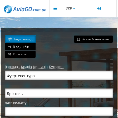
УКР
Туди і назад
тільки бізнес-клас
В один бік
Кілька міст
Варшава
,
Краків
,
Кишинів
,
Бухарест
Дата вильоту