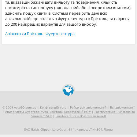
та, вказавши бажані дати вильоту та повернення, кількість
пасажирів та тип пошуку (одночасний або зі зворотним квитком),
здійсніть пошук квитків. Система перевірить дані всіх
авіакомпаній, що літають з Фуертевентура в Брістоль, та надасть
до 200 найкращих варіантів для вашого вибору.
Авіаквитки Брістоль–Фуертевентура
© 2009 AviaGO.com.ua |
Конфіденційність
|
Рейси усіх авіакомпаній
|
Всі авіакомпанії
|
Авиабилеты Фуертевентура–Брістоль, Белорусский сайт
|
Fuerteventura – Bristolis su
Skrendam24.lt
|
Fuerteventura – Bristolis su Avia.lt
ЗАО Baltic Clipper, Laisvės al. 61-1, Kaunas, LT-44304, Литва