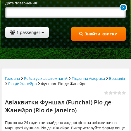
Дата повернення
1 passenger
Знайти квитки
Головна
Рейси усіх авіакомпаній
Південна Америка
Бразилія
Ріо-де-Жанейро
Фуншал–Ріо-де-Жанейро
Авіаквитки Фуншал (Funchal) Ріо-де-
Жанейро (Rio de Janeiro)
Протягом 24 годин не знайдено жодної ціни на авіаквитки на
маршруті Фуншал–Ріо-де-Жанейро. Використовуйте форму вище