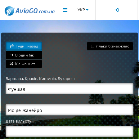
УКР
Туди і назад
тільки бізнес-клас
В один бік
Кілька міст
Варшава
,
Краків
,
Кишинів
,
Бухарест
Дата вильоту