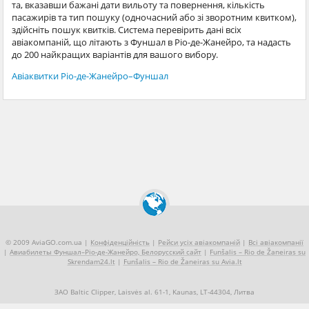
та, вказавши бажані дати вильоту та повернення, кількість
пасажирів та тип пошуку (одночасний або зі зворотним квитком),
здійсніть пошук квитків. Система перевірить дані всіх
авіакомпаній, що літають з Фуншал в Ріо-де-Жанейро, та надасть
до 200 найкращих варіантів для вашого вибору.
Авіаквитки Ріо-де-Жанейро–Фуншал
© 2009 AviaGO.com.ua |
Конфіденційність
|
Рейси усіх авіакомпаній
|
Всі авіакомпанії
|
Авиабилеты Фуншал–Ріо-де-Жанейро, Белорусский сайт
|
Funšalis – Rio de Žaneiras su
Skrendam24.lt
|
Funšalis – Rio de Žaneiras su Avia.lt
ЗАО Baltic Clipper, Laisvės al. 61-1, Kaunas, LT-44304, Литва