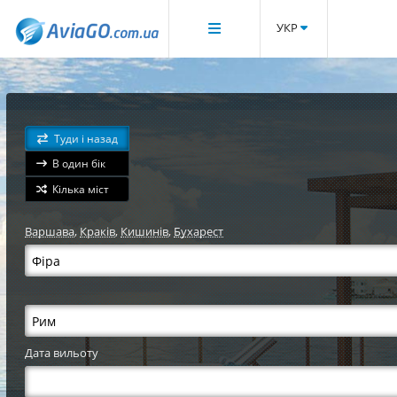
УКР
Туди і назад
В один бік
Кілька міст
Варшава
,
Краків
,
Кишинів
,
Бухарест
Дата вильоту