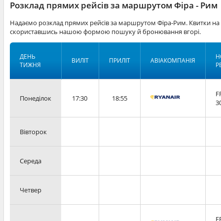
Розклад прямих рейсів за маршрутом Фіра - Рим
Надаємо розклад прямих рейсів за маршрутом Фіра-Рим. Квитки на 
скориставшись нашою формою пошуку й бронювання вгорі.
ДЕНЬ
Н
ВИЛІТ
ПРИЛІТ
АВІАКОМПАНІЯ
ТИЖНЯ
Р
F
Понеділок
17:30
18:55
3
Вівторок
Середа
Четвер
F