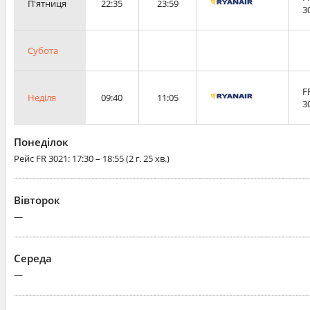
П'ятниця
22:35
23:59
3
Субота
F
Неділя
09:40
11:05
3
Понеділок
Рейс
FR 3021
: 17:30 – 18:55 (2 г. 25 хв.)
Вівторок
—
Середа
—