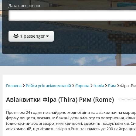
Дата повернення
1 passenger
Головна
Рейси усіх авіакомпаній
Європа
Італія
Рим
Фіра–Р
Авіаквитки Фіра (Thira) Рим (Rome)
Протягом 24 годин не знайдено жодної ціни на авіаквитки на марш
форму вище та, вказавши бажані дати вильоту та повернення, кільк
(одночасний або зі зворотним квитком), здійсніть пошук квитків. Си
авіакомпаній, що літають з Фіра в Рим, та надасть до 200 найкращих