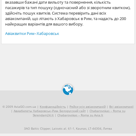
вказавши бажані дати вильоту та повернення, кількість
пасажирів та тип пошуку (одночасний або зі зворотним квитком),
здійсніть пошук квитків. Система перевірить дані всіх
авіакомпаній, що літають з Хабаровськ в Рим, та надасть до 200
найкращих варіантів для вашого вибору.
Авіаквитки Рим–Хабаровськ
© 2009 AviaGO.com.ua |
Конфіденційність
|
Рейси усіх авіакомпаній
|
Всі авіакомпанії
|
Авиабилеты Хабаровськ–Рим, Белорусский сайт
|
Chabarovskas – Roma su
Skrendam24.lt
|
Chabarovskas – Roma su Avia.lt
ЗАО Baltic Clipper, Laisvės al. 61-1, Kaunas, LT-44304, Литва