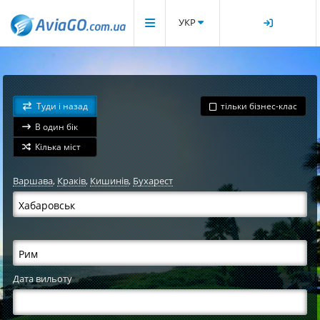
УКР
Туди і назад
тільки бізнес-клас
В один бік
Кілька міст
Варшава
,
Краків
,
Кишинів
,
Бухарест
Дата вильоту