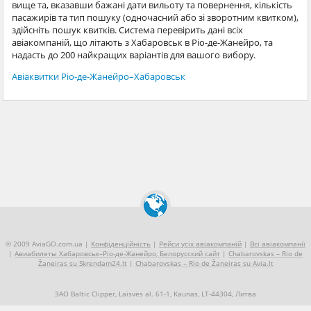
вище та, вказавши бажані дати вильоту та повернення, кількість
пасажирів та тип пошуку (одночасний або зі зворотним квитком),
здійсніть пошук квитків. Система перевірить дані всіх
авіакомпаній, що літають з Хабаровськ в Ріо-де-Жанейро, та
надасть до 200 найкращих варіантів для вашого вибору.
Авіаквитки Ріо-де-Жанейро–Хабаровськ
© 2009 AviaGO.com.ua |
Конфіденційність
|
Рейси усіх авіакомпаній
|
Всі авіакомпанії
|
Авиабилеты Хабаровськ–Ріо-де-Жанейро, Белорусский сайт
|
Chabarovskas – Rio de
Žaneiras su Skrendam24.lt
|
Chabarovskas – Rio de Žaneiras su Avia.lt
ЗАО Baltic Clipper, Laisvės al. 61-1, Kaunas, LT-44304, Литва