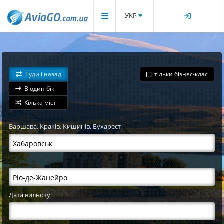
УКР
Туди і назад
тільки бізнес-клас
В один бік
Кілька міст
Варшава
,
Краків
,
Кишинів
,
Бухарест
Дата вильоту