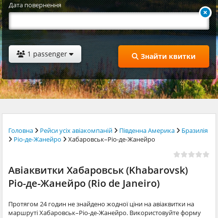
Дата повернення
1 passenger
Знайти квитки
Головна
Рейси усіх авіакомпаній
Південна Америка
Бразилія
Ріо-де-Жанейро
Хабаровськ–Ріо-де-Жанейро
Авіаквитки Хабаровськ (Khabarovsk)
Ріо-де-Жанейро (Rio de Janeiro)
Протягом 24 годин не знайдено жодної ціни на авіаквитки на
маршруті Хабаровськ–Ріо-де-Жанейро. Використовуйте форму