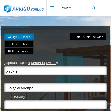
УКР
Туди і назад
тільки бізнес-клас
В один бік
Кілька міст
Варшава
,
Краків
,
Кишинів
,
Бухарест
Дата вильоту