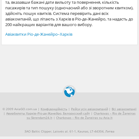
та, вказавши бажані дати вильоту та повернення, кількість
пасажирів та тип пошуку (одночасний або зі зворотним квитком),
здійсніть пошук квитків. Система перевірить дані всіх
авіакомпаній, що літають з Харків в Ріо-де-Жанейро, та надасть до
200 найкращих варіантів для вашого вибору.
Авіаквитки Ріо-де-Жанейро–Харків
© 2009 AviaGO.com.ua |
Конфіденційність
|
Рейси усіх авіакомпаній
|
Всі авіакомпанії
|
Авиабилеты Харків–Ріо-де-Жанейро, Белорусский сайт
|
Charkovas – Rio de Žaneiras
su Skrendam24.lt
|
Charkovas – Rio de Žaneiras su Avia.lt
ЗАО Baltic Clipper, Laisvės al. 61-1, Kaunas, LT-44304, Литва