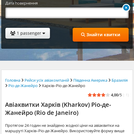
Дата повернення
1 passenger
Знайти квитки
Головна
Рейси усіх авіакомпаній
Південна Америка
Бразилія
Ріо-де-Жанейро
Харків–Ріо-де-Жанейро
4,00
/5
(: 1)
Авіаквитки Харків (Kharkov) Ріо-де-
Жанейро (Rio de Janeiro)
Протягом 24 годин не знайдено жодної ціни на авіаквитки на
маршруті Харків–Ріо-де-Жанейро. Використовуйте форму вище