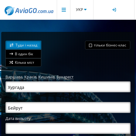
УКР
Туди і назад
тільки бізнес-клас
В один бік
Кілька міст
Варшава
,
Краків
,
Кишинів
,
Бухарест
Дата вильоту