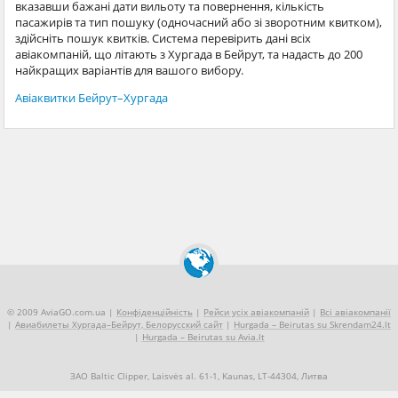
вказавши бажані дати вильоту та повернення, кількість
пасажирів та тип пошуку (одночасний або зі зворотним квитком),
здійсніть пошук квитків. Система перевірить дані всіх
авіакомпаній, що літають з Хургада в Бейрут, та надасть до 200
найкращих варіантів для вашого вибору.
Авіаквитки Бейрут–Хургада
© 2009 AviaGO.com.ua |
Конфіденційність
|
Рейси усіх авіакомпаній
|
Всі авіакомпанії
|
Авиабилеты Хургада–Бейрут, Белорусский сайт
|
Hurgada – Beirutas su Skrendam24.lt
|
Hurgada – Beirutas su Avia.lt
ЗАО Baltic Clipper, Laisvės al. 61-1, Kaunas, LT-44304, Литва