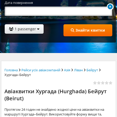
Дата повернення
1 passenger
Знайти квитки
Головна
Рейси усіх авіакомпаній
Азія
Ліван
Бейрут
Хургада–Бейрут
Авіаквитки Хургада (Hurghada) Бейрут
(Beirut)
Протягом 24 годин не знайдено жодної ціни на авіаквитки на
маршруті Хургада–Бейрут. Використовуйте форму вище та,