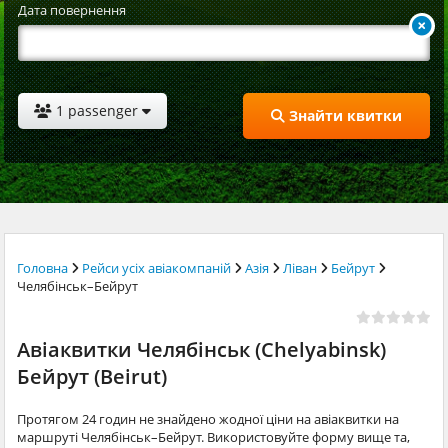
Дата повернення
1 passenger
Знайти квитки
Головна
Рейси усіх авіакомпаній
Азія
Ліван
Бейрут
Челябінськ–Бейрут
Авіаквитки Челябінськ (Chelyabinsk)
Бейрут (Beirut)
Протягом 24 годин не знайдено жодної ціни на авіаквитки на
маршруті Челябінськ–Бейрут. Використовуйте форму вище та,