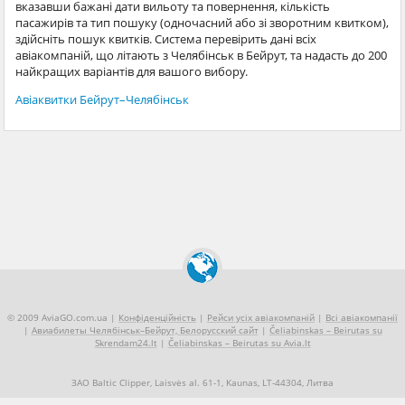
вказавши бажані дати вильоту та повернення, кількість
пасажирів та тип пошуку (одночасний або зі зворотним квитком),
здійсніть пошук квитків. Система перевірить дані всіх
авіакомпаній, що літають з Челябінськ в Бейрут, та надасть до 200
найкращих варіантів для вашого вибору.
Авіаквитки Бейрут–Челябінськ
© 2009 AviaGO.com.ua |
Конфіденційність
|
Рейси усіх авіакомпаній
|
Всі авіакомпанії
|
Авиабилеты Челябінськ–Бейрут, Белорусский сайт
|
Čeliabinskas – Beirutas su
Skrendam24.lt
|
Čeliabinskas – Beirutas su Avia.lt
ЗАО Baltic Clipper, Laisvės al. 61-1, Kaunas, LT-44304, Литва