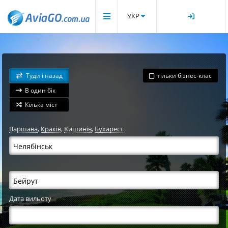
УКР
Туди і назад
тільки бізнес-клас
В один бік
Кілька міст
Варшава
,
Краків
,
Кишинів
,
Бухарест
Дата вильоту