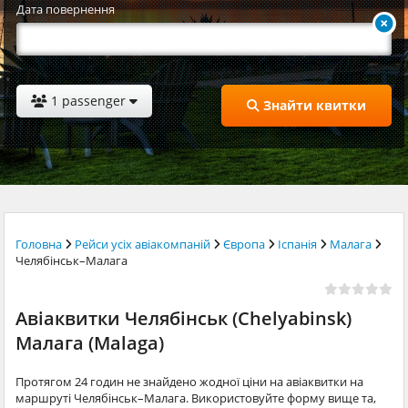
Дата повернення
1 passenger
Знайти квитки
Головна
Рейси усіх авіакомпаній
Європа
Іспанія
Малага
Челябінськ–Малага
Авіаквитки Челябінськ (Chelyabinsk)
Малага (Malaga)
Протягом 24 годин не знайдено жодної ціни на авіаквитки на
маршруті Челябінськ–Малага. Використовуйте форму вище та,