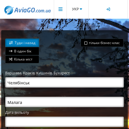
УКР
Туди і назад
тільки бізнес-клас
В один бік
Кілька міст
Варшава
,
Краків
,
Кишинів
,
Бухарест
Дата вильоту