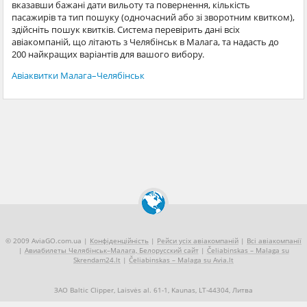
вказавши бажані дати вильоту та повернення, кількість
пасажирів та тип пошуку (одночасний або зі зворотним квитком),
здійсніть пошук квитків. Система перевірить дані всіх
авіакомпаній, що літають з Челябінськ в Малага, та надасть до
200 найкращих варіантів для вашого вибору.
Авіаквитки Малага–Челябінськ
© 2009 AviaGO.com.ua |
Конфіденційність
|
Рейси усіх авіакомпаній
|
Всі авіакомпанії
|
Авиабилеты Челябінськ–Малага, Белорусский сайт
|
Čeliabinskas – Malaga su
Skrendam24.lt
|
Čeliabinskas – Malaga su Avia.lt
ЗАО Baltic Clipper, Laisvės al. 61-1, Kaunas, LT-44304, Литва