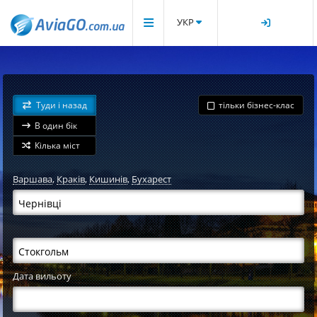
УКР
Туди і назад
тільки бізнес-клас
В один бік
Кілька міст
Варшава
,
Краків
,
Кишинів
,
Бухарест
Дата вильоту