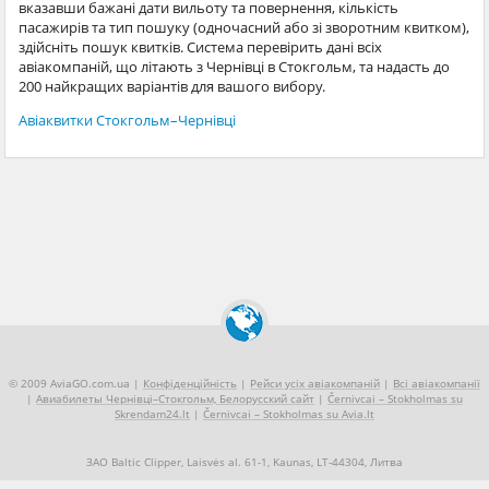
вказавши бажані дати вильоту та повернення, кількість
пасажирів та тип пошуку (одночасний або зі зворотним квитком),
здійсніть пошук квитків. Система перевірить дані всіх
авіакомпаній, що літають з Чернівці в Стокгольм, та надасть до
200 найкращих варіантів для вашого вибору.
Авіаквитки Стокгольм–Чернівці
© 2009 AviaGO.com.ua |
Конфіденційність
|
Рейси усіх авіакомпаній
|
Всі авіакомпанії
|
Авиабилеты Чернівці–Стокгольм, Белорусский сайт
|
Černivcai – Stokholmas su
Skrendam24.lt
|
Černivcai – Stokholmas su Avia.lt
ЗАО Baltic Clipper, Laisvės al. 61-1, Kaunas, LT-44304, Литва