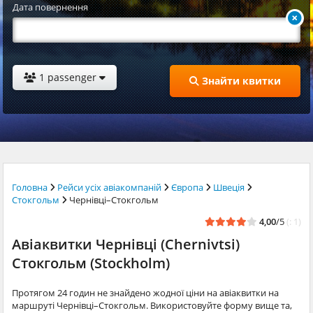
Дата повернення
1 passenger
Знайти квитки
Головна
Рейси усіх авіакомпаній
Європа
Швеція
Стокгольм
Чернівці–Стокгольм
4,00
/5
(: 1)
Авіаквитки Чернівці (Chernivtsi)
Стокгольм (Stockholm)
Протягом 24 годин не знайдено жодної ціни на авіаквитки на
маршруті Чернівці–Стокгольм. Використовуйте форму вище та,