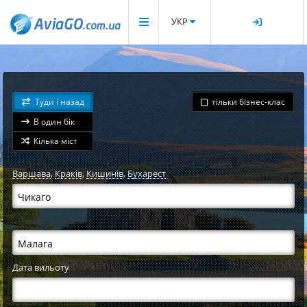
УКР
Туди і назад
тільки бізнес-клас
В один бік
Кілька міст
Варшава
,
Краків
,
Кишинів
,
Бухарест
Дата вильоту