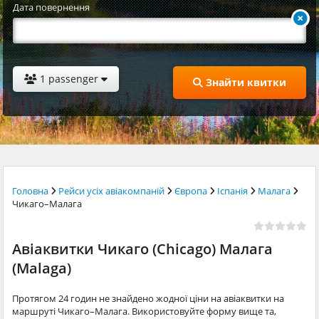
Дата повернення
1 passenger
Знайти квитки
Головна
Рейси усіх авіакомпаній
Європа
Іспанія
Малага
Чикаго–Малага
Авіаквитки Чикаго (Chicago) Малага
(Malaga)
Протягом 24 годин не знайдено жодної ціни на авіаквитки на
маршруті Чикаго–Малага. Використовуйте форму вище та,