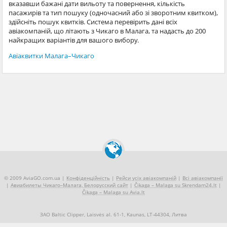
вказавши бажані дати вильоту та повернення, кількість
пасажирів та тип пошуку (одночасний або зі зворотним квитком),
здійсніть пошук квитків. Система перевірить дані всіх
авіакомпаній, що літають з Чикаго в Малага, та надасть до 200
найкращих варіантів для вашого вибору.
Авіаквитки Малага–Чикаго
© 2009 AviaGO.com.ua |
Конфіденційність
|
Рейси усіх авіакомпаній
|
Всі авіакомпанії
|
Авиабилеты Чикаго–Малага, Белорусский сайт
|
Čikaga – Malaga su Skrendam24.lt
|
Čikaga – Malaga su Avia.lt
ЗАО Baltic Clipper, Laisvės al. 61-1, Kaunas, LT-44304, Литва