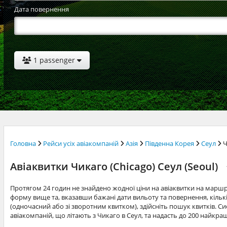
Дата повернення
1 passenger
Головна
Рейси усіх авіакомпаній
Азія
Південна Корея
Сеул
Ч
Авіаквитки Чикаго (Chicago) Сеул (Seoul)
Протягом 24 годин не знайдено жодної ціни на авіаквитки на марш
форму вище та, вказавши бажані дати вильоту та повернення, кільк
(одночасний або зі зворотним квитком), здійсніть пошук квитків. Си
авіакомпаній, що літають з Чикаго в Сеул, та надасть до 200 найкра