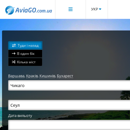
УКР
Туди і назад
В один бік
Кілька міст
Варшава
,
Краків
,
Кишинів
,
Бухарест
Дата вильоту