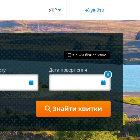
УКР
увійти
тільки бізнес-клас
оту
Дата повернення
Знайти квитки