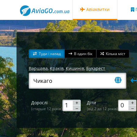
Авіаквитки
Г
Туди і назад
В один бік
Кілька міст
Варшава
,
Краків
,
Кишинів
,
Бухарест
Дорослі
Діти
(старше 12 років)
(від 2 до 12 років)