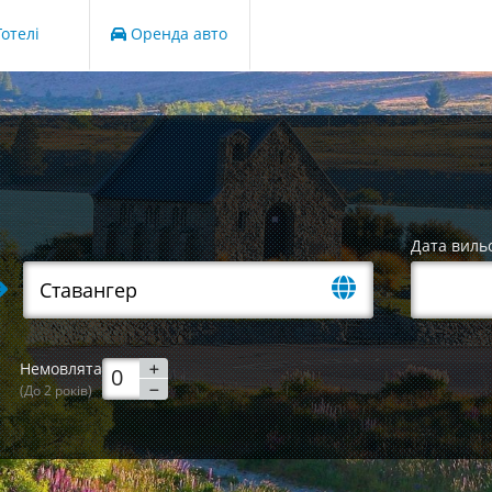
отелі
Оренда авто
Дата виль
Немовлята
(До 2 років)