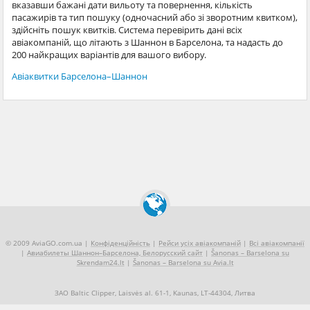
вказавши бажані дати вильоту та повернення, кількість
пасажирів та тип пошуку (одночасний або зі зворотним квитком),
здійсніть пошук квитків. Система перевірить дані всіх
авіакомпаній, що літають з Шаннон в Барселона, та надасть до
200 найкращих варіантів для вашого вибору.
Авіаквитки Барселона–Шаннон
© 2009 AviaGO.com.ua |
Конфіденційність
|
Рейси усіх авіакомпаній
|
Всі авіакомпанії
|
Авиабилеты Шаннон–Барселона, Белорусский сайт
|
Šanonas – Barselona su
Skrendam24.lt
|
Šanonas – Barselona su Avia.lt
ЗАО Baltic Clipper, Laisvės al. 61-1, Kaunas, LT-44304, Литва