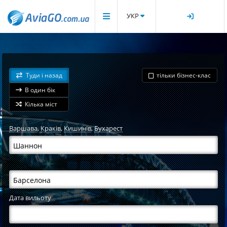
УКР
Туди і назад
тільки бізнес-клас
В один бік
Кілька міст
Варшава
,
Краків
,
Кишинів
,
Бухарест
Дата вильоту