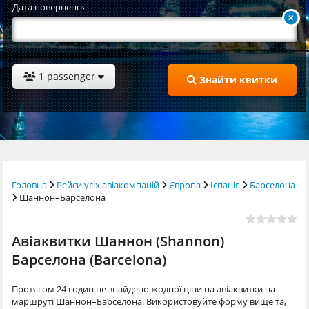
Дата повернення
1 passenger
Знайти квитки
Головна
Рейси усіх авіакомпаній
Європа
Іспанія
Барселона
Шаннон–Барселона
Авіаквитки Шаннон (Shannon)
Барселона (Barcelona)
Протягом 24 годин не знайдено жодної ціни на авіаквитки на
маршруті Шаннон–Барселона. Використовуйте форму вище та,