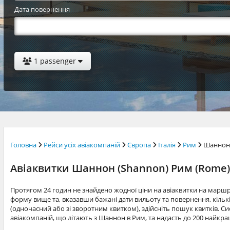
Дата повернення
1 passenger
Головна
Рейси усіх авіакомпаній
Європа
Італія
Рим
Шаннон
Авіаквитки Шаннон (Shannon) Рим (Rome)
Протягом 24 годин не знайдено жодної ціни на авіаквитки на мар
форму вище та, вказавши бажані дати вильоту та повернення, кільк
(одночасний або зі зворотним квитком), здійсніть пошук квитків. Си
авіакомпаній, що літають з Шаннон в Рим, та надасть до 200 найкра