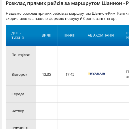
Розклад прямих рейсів за маршрутом Шаннон - 
Надаємо розклад прямих рейсів за маршрутом Шаннон-Рим. Квитки 
скориставшись нашою формою пошуку й бронювання вгорі.
ДЕНЬ
Н
ВИЛІТ
ПРИЛІТ
АВІАКОМПАНІЯ
ТИЖНЯ
Р
Понеділок
F
Вівторок
13:35
17:45
9
Середа
Четвер
П'ятниця