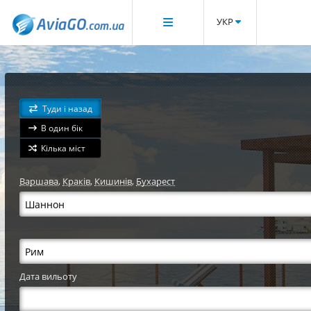
УКР
Туди і назад
В один бік
Кілька міст
Варшава
,
Краків
,
Кишинів
,
Бухарест
Дата вильоту