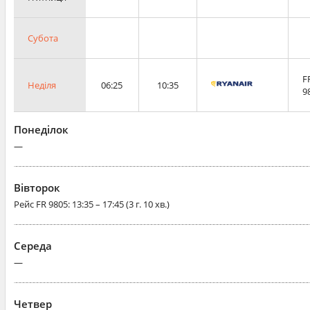
Субота
F
Неділя
06:25
10:35
9
Понеділок
—
Вівторок
Рейс
FR 9805
: 13:35 – 17:45 (3 г. 10 хв.)
Середа
—
Четвер