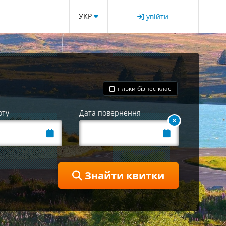
УКР
увійти
тільки бізнес-клас
оту
Дата повернення
Знайти квитки