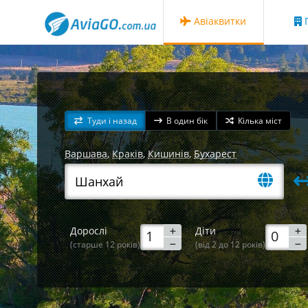
Авіаквитки
Г
Туди і назад
В один бік
Кілька міст
Варшава
,
Краків
,
Кишинів
,
Бухарест
Дорослі
Діти
(старше 12 років)
(від 2 до 12 років)