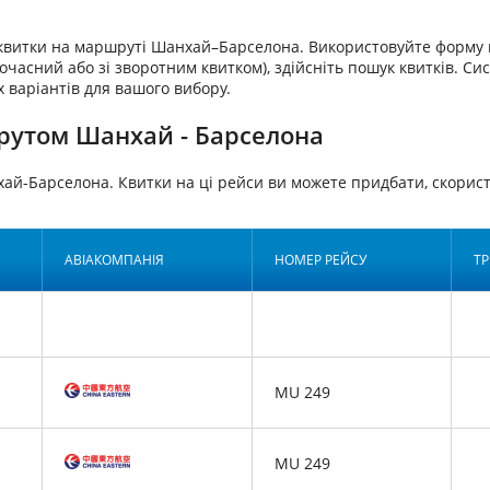
аквитки на маршруті Шанхай–Барселона. Використовуйте форму 
очасний або зі зворотним квитком), здійсніть пошук квитків. Си
 варіантів для вашого вибору.
рутом Шанхай - Барселона
хай-Барселона. Квитки на ці рейси ви можете придбати, скор
АВІАКОМПАНІЯ
НОМЕР РЕЙСУ
ТР
MU 249
MU 249