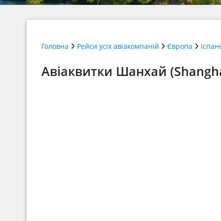
Головна
Рейси усіх авіакомпаній
Європа
Іспан
Авіаквитки Шанхай (Shangha