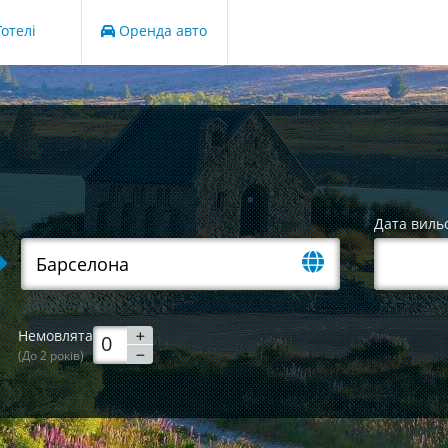
отелі
Оренда авто
Дата виль
Немовлята
(До 2 років)