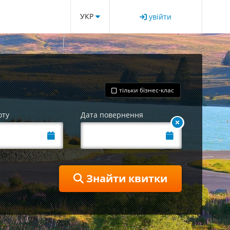
УКР
увійти
тільки бізнес-клас
оту
Дата повернення
Знайти квитки