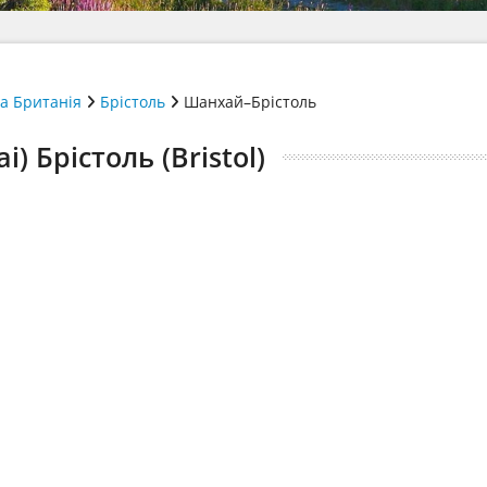
а Британія
Брістоль
Шанхай–Брістоль
 Брістоль (Bristol)