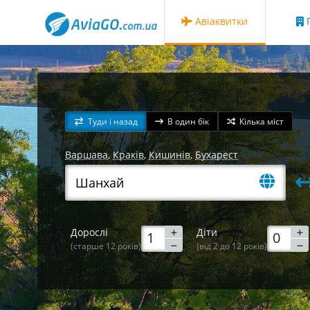
Авіаквитки
Г
Туди і назад
В один бік
Кілька міст
Варшава
,
Краків
,
Кишинів
,
Бухарест
Дорослі
Діти
(старше 12 років)
(від 2 до 12 років)