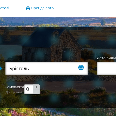
отелі
Оренда авто
Дата виль
Немовлята
(До 2 років)