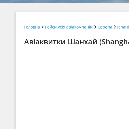
Головна
Рейси усіх авіакомпаній
Європа
Іспан
Авіаквитки Шанхай (Shangha