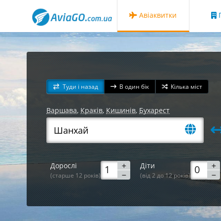
Авіаквитки
Г
Туди і назад
В один бік
Кілька міст
Варшава
,
Краків
,
Кишинів
,
Бухарест
Дорослі
Діти
(старше 12 років)
(від 2 до 12 років)