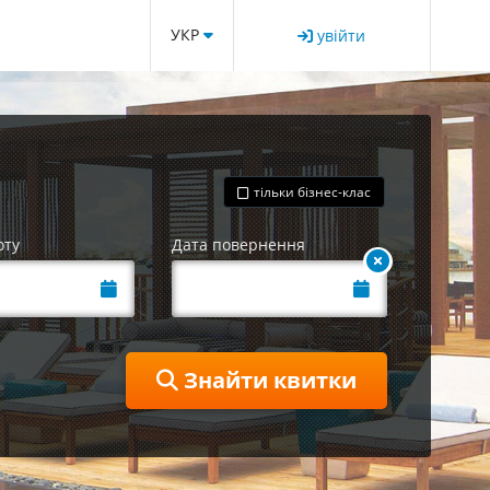
УКР
увійти
тільки бізнес-клас
оту
Дата повернення
Знайти квитки