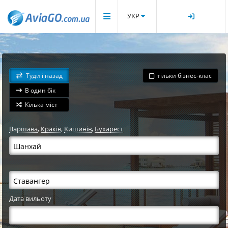
УКР
Туди і назад
тільки бізнес-клас
В один бік
Кілька міст
Варшава
,
Краків
,
Кишинів
,
Бухарест
Дата вильоту