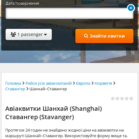
Дата повернення
1 passenger
Знайти квитки
Головна
Рейси усіх авіакомпаній
Європа
Норвегія
Ставангер
Шанхай–Ставангер
Авіаквитки Шанхай (Shanghai)
Ставангер (Stavanger)
Протягом 24 годин не знайдено жодної ціни на авіаквитки на
маршруті Шанхай–Ставангер. Використовуйте форму вище та,