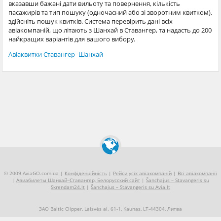
вказавши бажані дати вильоту та повернення, кількість
пасажирів та тип пошуку (одночасний або зі зворотним квитком),
здійсніть пошук квитків. Система перевірить дані всіх
авіакомпаній, що літають з Шанхай в Ставангер, та надасть до 200
найкращих варіантів для вашого вибору.
Авіаквитки Ставангер–Шанхай
© 2009 AviaGO.com.ua |
Конфіденційність
|
Рейси усіх авіакомпаній
|
Всі авіакомпанії
|
Авиабилеты Шанхай–Ставангер, Белорусский сайт
|
Šanchajus – Stavangeris su
Skrendam24.lt
|
Šanchajus – Stavangeris su Avia.lt
ЗАО Baltic Clipper, Laisvės al. 61-1, Kaunas, LT-44304, Литва