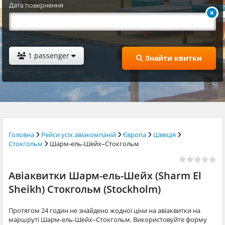
Дата повернення
1 passenger
Знайти квитки
Головна
Рейси усіх авіакомпаній
Європа
Швеція
Стокгольм
Шарм-ель-Шейх–Стокгольм
Авіаквитки Шарм-ель-Шейх (Sharm El
Sheikh) Стокгольм (Stockholm)
Протягом 24 годин не знайдено жодної ціни на авіаквитки на
маршруті Шарм-ель-Шейх–Стокгольм. Використовуйте форму