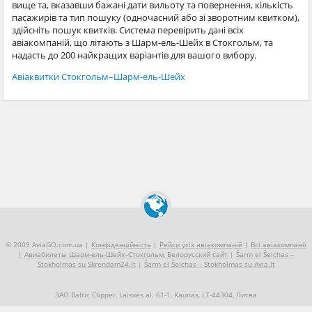
вище та, вказавши бажані дати вильоту та повернення, кількість
пасажирів та тип пошуку (одночасний або зі зворотним квитком),
здійсніть пошук квитків. Система перевірить дані всіх
авіакомпаній, що літають з Шарм-ель-Шейх в Стокгольм, та
надасть до 200 найкращих варіантів для вашого вибору.
Авіаквитки Стокгольм–Шарм-ель-Шейх
© 2009 AviaGO.com.ua |
Конфіденційність
|
Рейси усіх авіакомпаній
|
Всі авіакомпанії
|
Авиабилеты Шарм-ель-Шейх–Стокгольм, Белорусский сайт
|
Šarm el Šeichas –
Stokholmas su Skrendam24.lt
|
Šarm el Šeichas – Stokholmas su Avia.lt
ЗАО Baltic Clipper, Laisvės al. 61-1, Kaunas, LT-44304, Литва