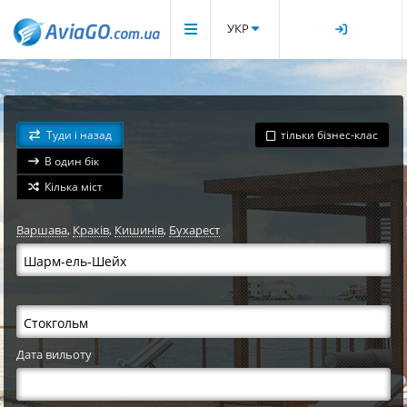
УКР
Туди і назад
тільки бізнес-клас
В один бік
Кілька міст
Варшава
,
Краків
,
Кишинів
,
Бухарест
Дата вильоту