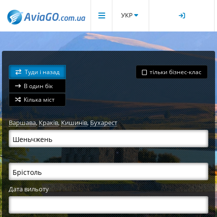
УКР
Туди і назад
тільки бізнес-клас
В один бік
Кілька міст
Варшава
,
Краків
,
Кишинів
,
Бухарест
Дата вильоту