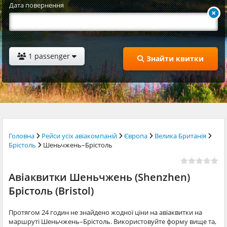
Дата повернення
1 passenger
Знайти квитки
Головна
Рейси усіх авіакомпаній
Європа
Велика Британія
Брістоль
Шеньчжень–Брістоль
Авіаквитки Шеньчжень (Shenzhen)
Брістоль (Bristol)
Протягом 24 годин не знайдено жодної ціни на авіаквитки на
маршруті Шеньчжень–Брістоль. Використовуйте форму вище та,