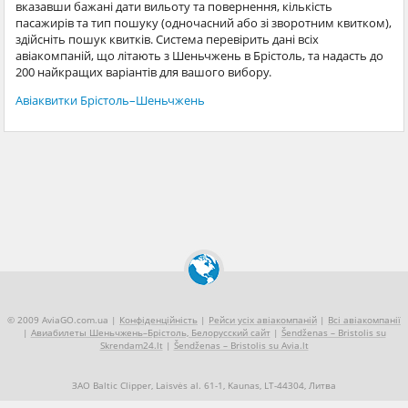
вказавши бажані дати вильоту та повернення, кількість
пасажирів та тип пошуку (одночасний або зі зворотним квитком),
здійсніть пошук квитків. Система перевірить дані всіх
авіакомпаній, що літають з Шеньчжень в Брістоль, та надасть до
200 найкращих варіантів для вашого вибору.
Авіаквитки Брістоль–Шеньчжень
© 2009 AviaGO.com.ua |
Конфіденційність
|
Рейси усіх авіакомпаній
|
Всі авіакомпанії
|
Авиабилеты Шеньчжень–Брістоль, Белорусский сайт
|
Šendženas – Bristolis su
Skrendam24.lt
|
Šendženas – Bristolis su Avia.lt
ЗАО Baltic Clipper, Laisvės al. 61-1, Kaunas, LT-44304, Литва