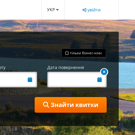
УКР
увійти
тільки бізнес-клас
оту
Дата повернення
Знайти квитки