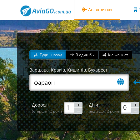
Авіаквитки
Г
Туди і назад
В один бік
Кілька міст
Варшава
,
Краків
,
Кишинів
,
Бухарест
Дорослі
Діти
(старше 12 років)
(від 2 до 12 років)