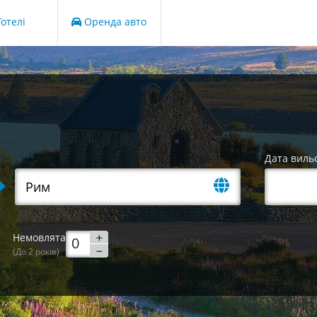
отелі
Оренда авто
Дата виль
Немовлята
(До 2 років)