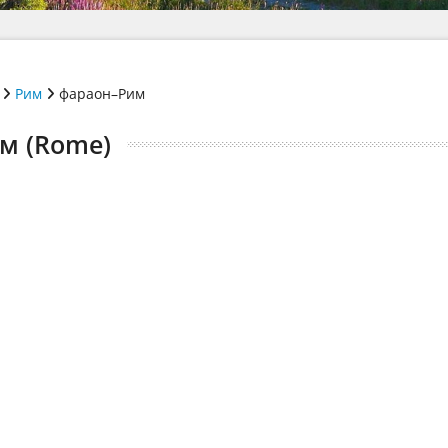
Рим
фараон–Рим
им (Rome)