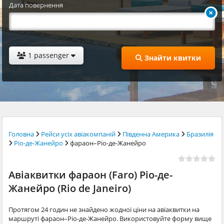
Дата повернення
1 passenger
Знайти квитки
Головна
Рейси усіх авіакомпаній
Південна Америка
Бразилія
Ріо-де-Жанейро
фараон–Ріо-де-Жанейро
Авіаквитки фараон (Faro) Ріо-де-
Жанейро (Rio de Janeiro)
Протягом 24 годин не знайдено жодної ціни на авіаквитки на
маршруті фараон–Ріо-де-Жанейро. Використовуйте форму вище