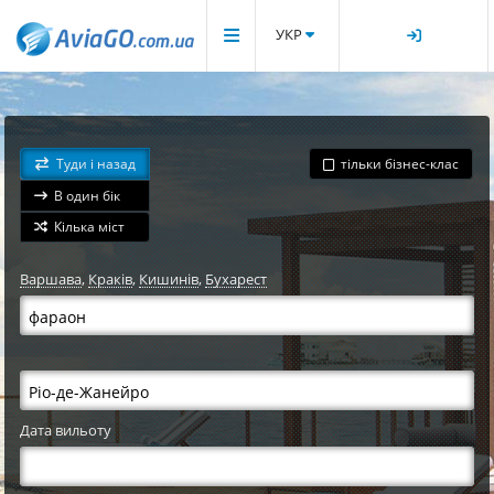
УКР
Туди і назад
тільки бізнес-клас
В один бік
Кілька міст
Варшава
,
Краків
,
Кишинів
,
Бухарест
Дата вильоту