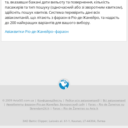
та, вказавши бажані дати вильоту та повернення, кількість
пасажирів та тип пошуку (одночасний або зі зворотним квитком),
здійсніть пошук квитків. Система перевірить дані всіх
авіакомпаній, що літають з фараон в Ріо-де-Жанейро, та надасть
до 200 найкращих варіантів для вашого вибору.
Авіаквитки Ріо-де-Жанейро–фараон
© 2009 AviaGO.com.ua |
Конфіденційність
|
Рейси усіх авіакомпаній
|
Всі авіакомпанії
|
Авиабилеты фараон–Ріо-де-Жанейро, Белорусский сайт
|
Faras – Rio de Žaneiras su
Skrendam24.lt
|
Faras – Rio de Žaneiras su Avia.lt
ЗАО Baltic Clipper, Laisvės al. 61-1, Kaunas, LT-44304, Литва