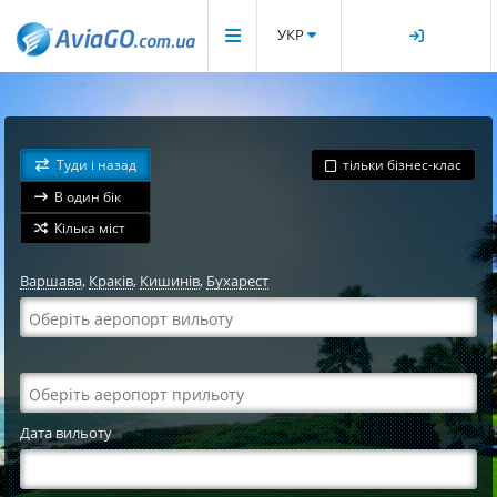
УКР
Туди і назад
тільки бізнес-клас
В один бік
Кілька міст
Варшава
,
Краків
,
Кишинів
,
Бухарест
Дата вильоту