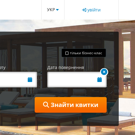
УКР
увійти
тільки бізнес-клас
оту
Дата повернення
Знайти квитки