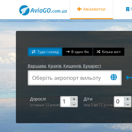
Авіаквитки
Г
Туди і назад
В один бік
Кілька міст
Варшава
,
Краків
,
Кишинів
,
Бухарест
Дорослі
Діти
(старше 12 років)
(від 2 до 12 років)