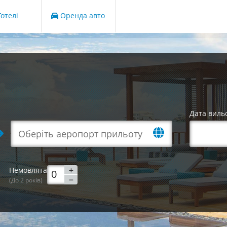
отелі
Оренда авто
Дата виль
Немовлята
(До 2 років)