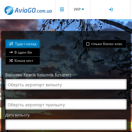
УКР
Туди і назад
тільки бізнес-клас
В один бік
Кілька міст
Варшава
,
Краків
,
Кишинів
,
Бухарест
Дата вильоту