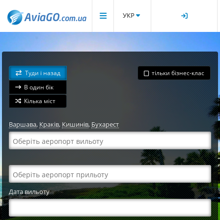
УКР
Туди і назад
тільки бізнес-клас
В один бік
Кілька міст
Варшава
,
Краків
,
Кишинів
,
Бухарест
Дата вильоту