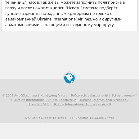
течении 24 часов. Так же вы можете заполнить поля поиска в
верху и после нажатия кнопки "Искать" система подберёт
лучшие варианты по заданным критериям не только с
авиакомпанией Ukraine International Airlines, но и с другими
авиакомпаниями, летающими по заданному маршруту.
© 2009 AviaGO.com.ua |
Конфіденційність
|
Рейси усіх авіакомпаній
|
Всі авіакомпанії
|
Ukraine International Airlines Белоруссия
|
Ukraine International Airlines su
Skrendam24.lt
|
Ukraine International Airlines su Avia.lt
ЗАО Baltic Clipper, Laisvės al. 61-1, Kaunas, LT-44304, Литва
+370 5 2490909