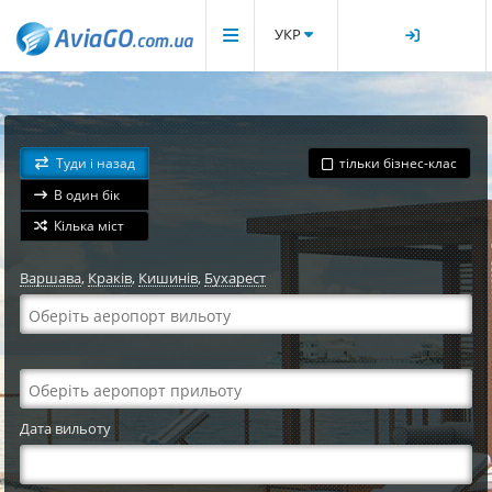
УКР
Туди і назад
тільки бізнес-клас
В один бік
Кілька міст
Варшава
,
Краків
,
Кишинів
,
Бухарест
Дата вильоту