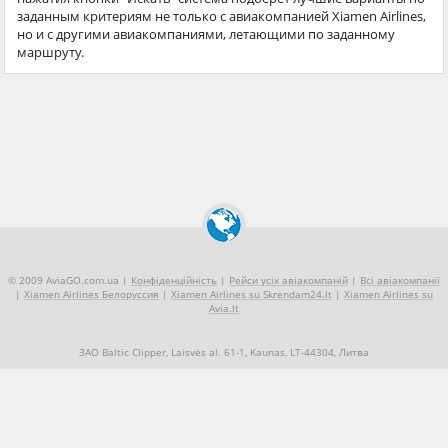
заданным критериям не только с авиакомпанией Xiamen Airlines,
но и с другими авиакомпаниями, летающими по заданному
маршруту.
© 2009 AviaGO.com.ua |
Конфіденційність
|
Рейси усіх авіакомпаній
|
Всі авіакомпанії
|
Xiamen Airlines Белоруссия
|
Xiamen Airlines su Skrendam24.lt
|
Xiamen Airlines su
Avia.lt
ЗАО Baltic Clipper, Laisvės al. 61-1, Kaunas, LT-44304, Литва
+370 5 2490909
Про нас