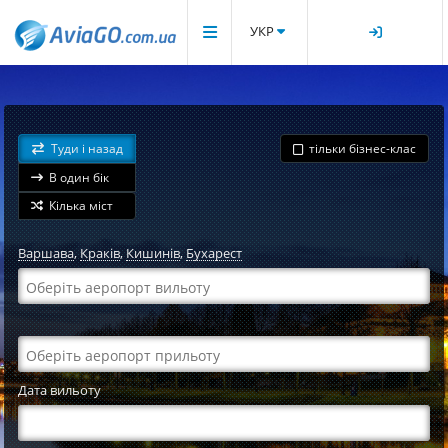
УКР
Туди і назад
тільки бізнес-клас
В один бік
Кілька міст
Варшава
,
Краків
,
Кишинів
,
Бухарест
Дата вильоту