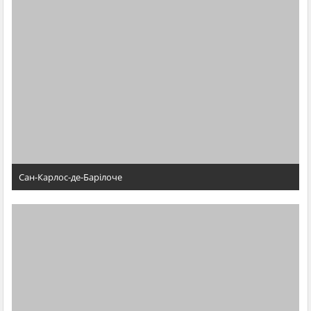
Сан-Карлос-де-Барілоче