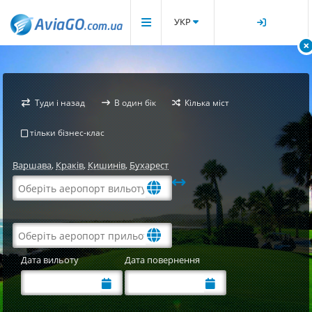
УКР
Туди і назад
В один бік
Кілька міст
тільки бізнес-клас
Варшава
,
Краків
,
Кишинів
,
Бухарест
Дата вильоту
Дата повернення