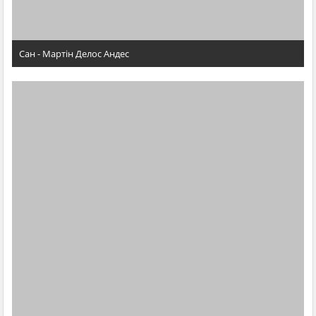
Сан - Мартін Делос Андес