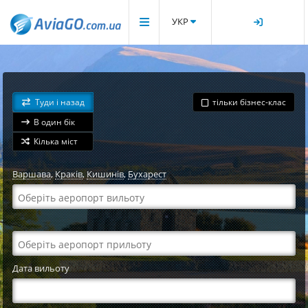
УКР
Туди і назад
тільки бізнес-клас
В один бік
Кілька міст
Варшава
,
Краків
,
Кишинів
,
Бухарест
Дата вильоту