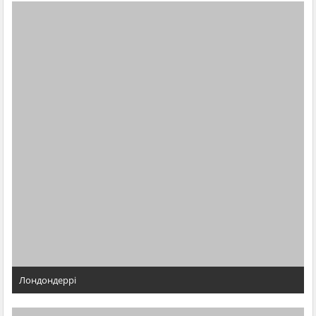
Лондондеррі