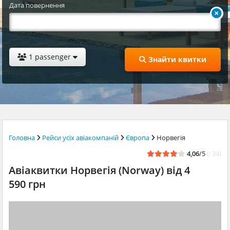
Дата повернення
1 passenger
Знайти квитки
Головна
Рейси усіх авіакомпаній
Європа
Норвегія
4,06
/5
(: 34)
Авіаквитки Норвегія (Norway) від 4
590 грн