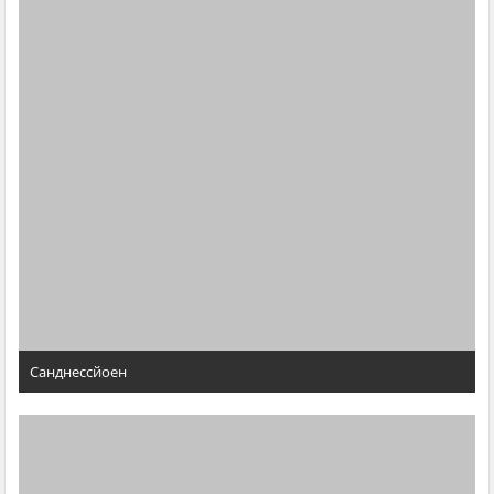
Санднессйоен