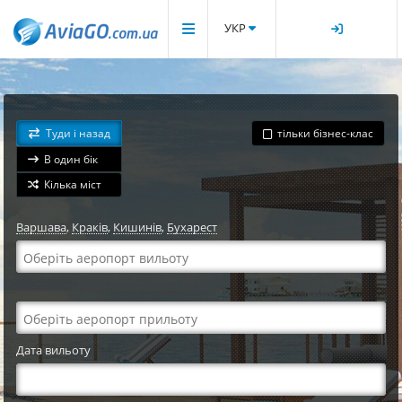
УКР
Туди і назад
тільки бізнес-клас
В один бік
Кілька міст
Варшава
,
Краків
,
Кишинів
,
Бухарест
Дата вильоту